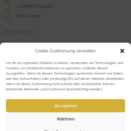
+4369914702400
9500 Villach
DATENSCHUTZ
IMPRESSUM
Cookie-Zustimmung verwalten
FAQS
Um dir ein optimales Erlebnis zu bieten, verwenden wir Technologien wie
Cookies, um Geräteinformationen zu speichern und/oder darauf
zuzugreifen. Wenn du diesen Technologien zustimmst, können wir Daten
wie das Surfverhalten oder eindeutige IDs auf dieser Website verarbeiten.
INSTAGRAM
Wenn du deine Zustimmung nicht erteilst oder zurückziehst, können
bestimmte Merkmale und Funktionen beeinträchtigt werden.
FACEBOOK
Akzeptieren
Ablehnen