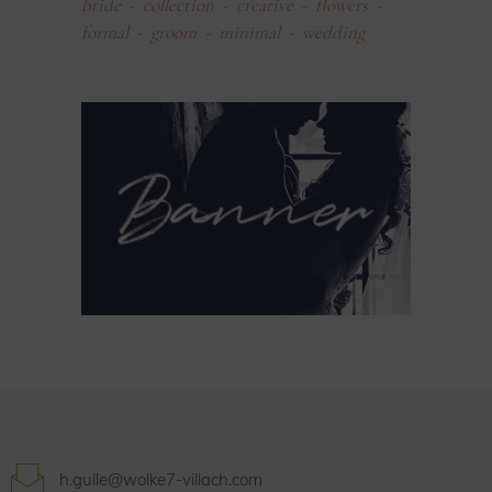
bride
collection
creative
flowers
formal
groom
minimal
wedding
h.gulle@wolke7-villach.com