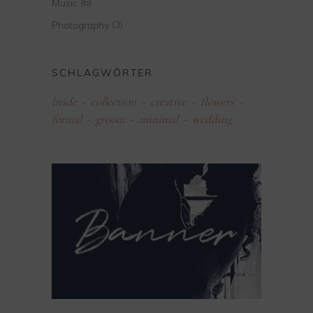
(6)
Music
(3)
Photography
SCHLAGWÖRTER
bride
collection
creative
flowers
formal
groom
minimal
wedding