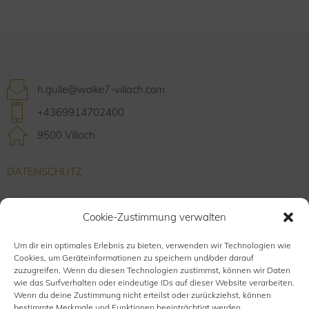
h.gulle@wolke7-villach.com
+4369914702400
9500 Villach
DATENSCHUTZ
IMPRESSUM
Cookie-Zustimmung verwalten
FAQS
Um dir ein optimales Erlebnis zu bieten, verwenden wir Technologien wie
Cookies, um Geräteinformationen zu speichern und/oder darauf
zuzugreifen. Wenn du diesen Technologien zustimmst, können wir Daten
wie das Surfverhalten oder eindeutige IDs auf dieser Website verarbeiten.
INSTAGRAM
Wenn du deine Zustimmung nicht erteilst oder zurückziehst, können
bestimmte Merkmale und Funktionen beeinträchtigt werden.